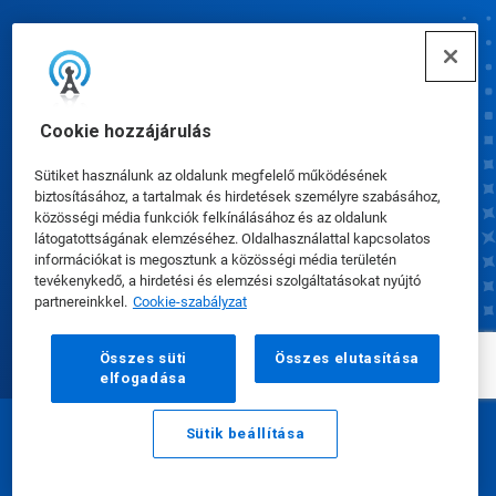
Συνδέω-συωδεομαι
Cookie hozzájárulás
Sütiket használunk az oldalunk megfelelő működésének
biztosításához, a tartalmak és hirdetések személyre szabásához,
közösségi média funkciók felkínálásához és az oldalunk
Cookie-beállítások
látogatottságának elemzéséhez. Oldalhasználattal kapcsolatos
információkat is megosztunk a közösségi média területén
tevékenykedő, a hirdetési és elemzési szolgáltatásokat nyújtó
partnereinkkel.
Cookie-szabályzat
Összes süti
Összes elutasítása
elfogadása
Sütik beállítása
Email
Hívás
© Ecolab 2024