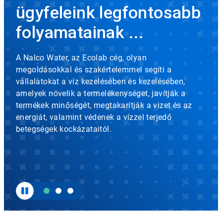
rotation.
ügyfeleink legfontosabb
Use
the
folyamatainak ...
slide
dots
to
A Nalco Water, az Ecolab cég, olyan
navigate.
megoldásokkal és szakértelemmel segíti a
vállalatokat a víz kezelésében és kezelésében,
amelyek növelik a termelékenységet, javítják a
termékek minőségét, megtakarítják a vizet és az
energiát, valamint védenek a vízzel terjedő
betegségek kockázataitól.