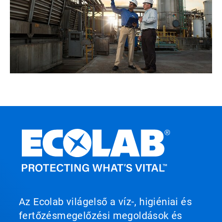
Az Ecolab világelső a víz-, higiéniai és
fertőzésmegelőzési megoldások és