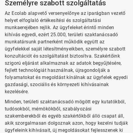
Személyre szabott szolgáltatás
Az Ecolab alapvető versenyelőnye az iparágban vezető
helyet elfoglaló értékesítési és szolgáltatási
munkaerejében rejlik. Az ügyfeleket érintő minden
kihívás egyedi, ezért 25.000, területi szaktanácsadó
munkatársunk partnerként működik együtt az
ügyfelekkel saját létesítményeikben, személyre szabott
konzultációt és szolgáltatást biztosítva. Szakértőink
szigorú eljárást alkalmaznak az adatok begyűjtésére,
fejlett technológiát használnak, újragondolják a
folyamatokat és megoldást kínálnak az ügyfelek egyedi
gazdasági, szociális és környezeti kihívásainak
kezelésére.
Minden, területi szaktanácsadó mögött egy kutatókból,
tudósokból, mérnökökből, szabályozási
szakemberekből és egyéb szakértőkből álló csapat áll,
akik szorgalmasan dolgoznak azon, hogy kezelni tudják
ügyfeleink kihívásait, új megoldásokat fejlesszenek ki