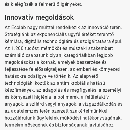
és kielégítsék a felmerülő igényeket.
Innovatív megoldások
Az Ecolab nagy múlttal rendelkezik az innováció terén.
Stratégiánk az exponenciális ügyfélértéket teremtő
kémiára, digitális technológiára és szolgáltatásra épül.
Az 1.200 tudóst, mérnököt és műszaki szakembert
számláló csapatunk olyan, kategóriáikban legjobb
megoldásokat alkotnak, amelyek beszerzése és
fejlesztése felelősségteljesen, az emberi és környezeti
hatásokra odafigyelve történik. Az alapvető
technológiák, köztük az antimikrobiális hatású
készítmények, az adagolás és megfigyelés, a személyi
és környezeti higiénia, a polimerek, a felületaktív
anyagok, a szilárd vegyi anyagok, a vízgazdálkodás és
az adatelemzés terén szerzett szakértelmünkkel
hozzájárulunk ügyfeleink működési hatékonyságának,
termékminőségének és biztonságának javításához.