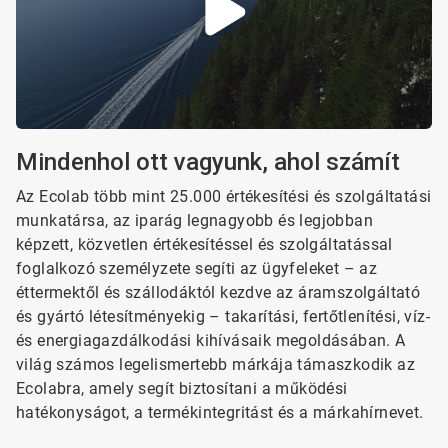
Mindenhol ott vagyunk, ahol számít
Az Ecolab több mint 25.000 értékesítési és szolgáltatási
munkatársa, az iparág legnagyobb és legjobban
képzett, közvetlen értékesítéssel és szolgáltatással
foglalkozó személyzete segíti az ügyfeleket – az
éttermektől és szállodáktól kezdve az áramszolgáltató
és gyártó létesítményekig – takarítási, fertőtlenítési, víz-
és energiagazdálkodási kihívásaik megoldásában. A
világ számos legelismertebb márkája támaszkodik az
Ecolabra, amely segít biztosítani a működési
hatékonyságot, a termékintegritást és a márkahírnevet.